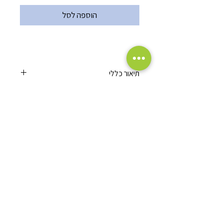
הוספה לסל
תיאור כללי
אם אתם יודעים לכתוב את האותיות
באנגלית
אתם תראו שתוכלו
להפוך אותן לחיות מתוקות.
אני אתכם שלב אחרי שלב,
הגלישה והקניה באתר מאובטחת בתקן
SHA-256 with RSA Encryption - 2048
2 חוברות שכולן חוויה יצירתית ומהנה
bits
בה נצייר ביחד בעלי חיים.
מתחילים מצורה שאתם יודעים (אות)
לצייר אותה, מוסיפים לה צורות וקווים
ואז... מתגלה את הקסם.
מדיניות פרטיות